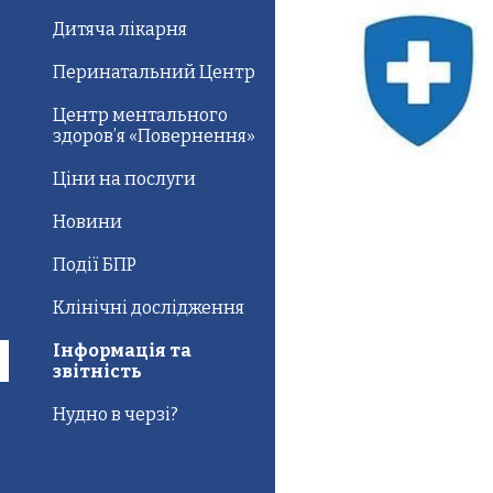
Дитяча лікарня
Перинатальний Центр
Центр ментального
здоров’я «Повернення»
Ціни на послуги
Новини
Події БПР
Клінічні дослідження
Інформація та
звітність
Нудно в черзі?