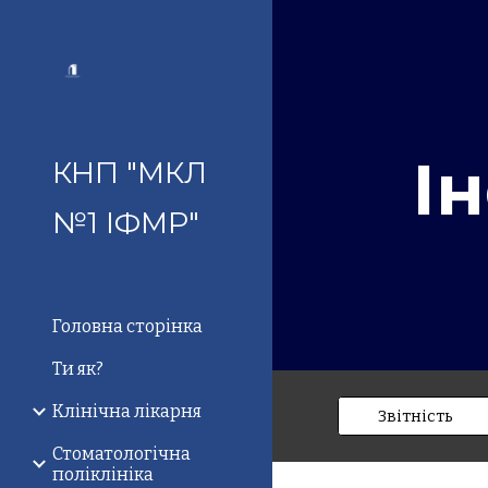
Sk
І
КНП "МКЛ
№1 ІФМР"
Головна сторінка
Ти як?
Клінічна лікарня
Звітність
Стоматологічна
поліклініка