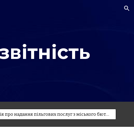
ion
звітність
Інформація про надання пільгових послуг з міського бютжету