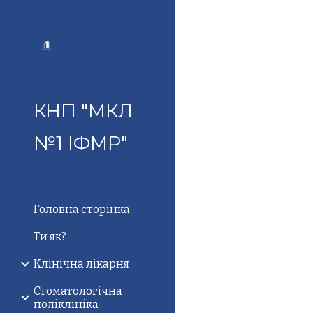
Sk
КНП "МКЛ
№1 ІФМР"
Головна сторінка
Ти як?
Клінічна лікарня
Стоматологічна
поліклініка