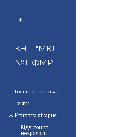
Sk
КНП "МКЛ
№1 ІФМР"
Головна сторінка
Ти як?
Клінічна лікарня
Відділення
неврології